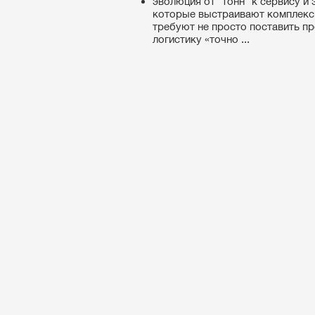
эволюция от "тонн" к сервису и
которые выстраивают комплекс
требуют не просто поставить пр
логистику «точно ...